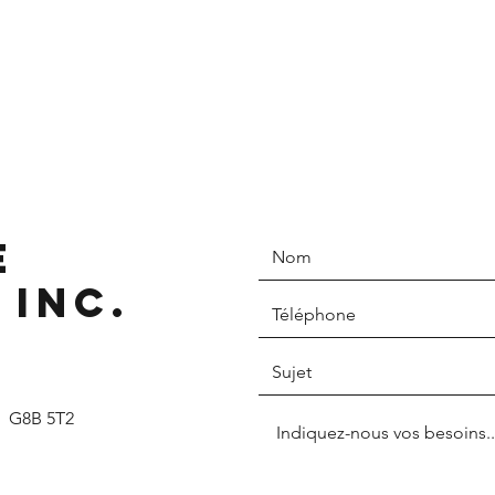
e
 inc.
C G8B 5T2